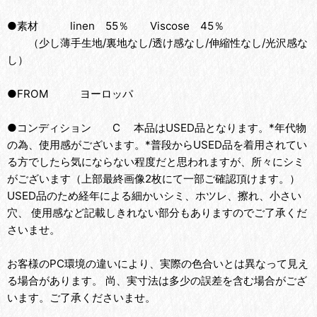
●素材 linen 55％ Viscose 45％
（少し薄手生地/裏地なし/透け感なし/伸縮性なし/光沢感な
し）
●FROM ヨーロッパ
●コンディション C 本品はUSED品となります。*年代物
の為、使用感がございます。*普段からUSED品を着用されてい
る方でしたら気にならない程度だと思われますが、所々にシミ
がございます（上部最終画像2枚にて一部ご確認頂けます。）
USED品のため経年による細かいシミ、ホツレ、擦れ、小さい
穴、 使用感など記載しきれない部分もありますのでご了承くだ
さいませ。
お客様のPC環境の違いにより、実際の色合いとは異なって見え
る場合があります。 尚、実寸法は多少の誤差を含む場合がござ
います。ご了承くださいませ。