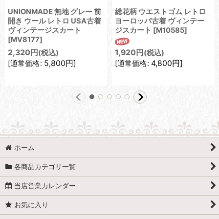
UNIONMADE 無地 グレー 前
総花柄 ウエストゴム レトロ
開き ウール レトロ USA古着
ヨーロッパ古着 ヴィンテー
ヴィンテージスカート
ジスカート
[
M10585
]
[
MV8177
]
2,320
円
1,920
円
(税込)
(税込)
5,800
円
]
4,800
円
]
[
通常価格
:
[
通常価格
:
ホーム
各商品カテゴリ一覧
当店営業カレンダー
お気に入り