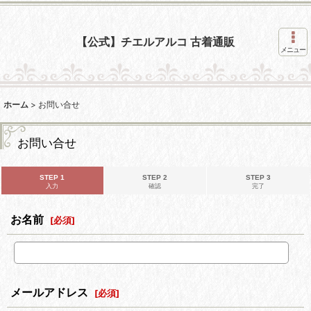
【公式】チエルアルコ 古着通販
メニュー
ホーム
>
お問い合せ
お問い合せ
STEP 1
STEP 2
STEP 3
入力
確認
完了
お名前
[
必須
]
メールアドレス
[
必須
]