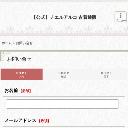
【公式】チエルアルコ 古着通販
メニュー
ホーム
>
お問い合せ
お問い合せ
STEP 1
STEP 2
STEP 3
入力
確認
完了
お名前
[
必須
]
メールアドレス
[
必須
]