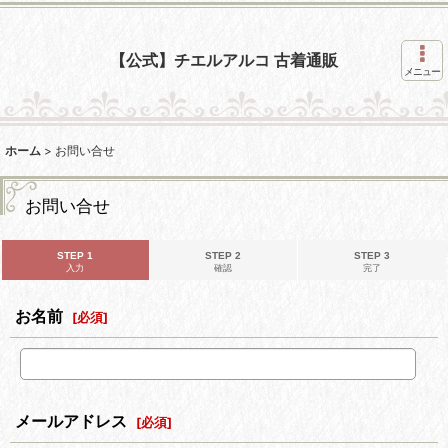
【公式】チエルアルコ 古着通販
メニュー
ホーム
>
お問い合せ
お問い合せ
STEP 1
STEP 2
STEP 3
入力
確認
完了
お名前
[
必須
]
メールアドレス
[
必須
]