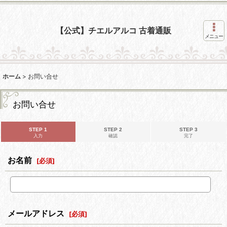
【公式】チエルアルコ 古着通販
メニュー
ホーム
>
お問い合せ
お問い合せ
STEP 1
STEP 2
STEP 3
入力
確認
完了
お名前
[
必須
]
メールアドレス
[
必須
]